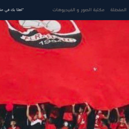
المفضلة
مكتبة الصور و الفيديوهات
"اهلا بك في متج