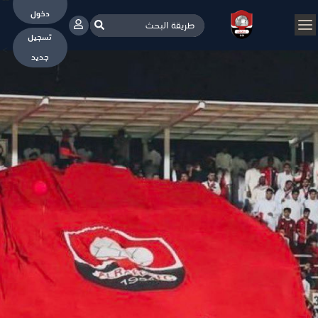
--
دخول
تسجيل
>
جديد