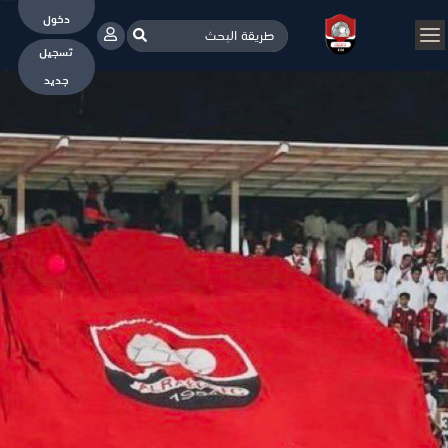
--
دخول
تسجيل
>
جديد